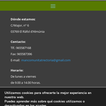
Dónde estamos:
C/Major, nº 6
03769 El Ràfol d’Almúnia
Contacto:
Tlf.: 965587168
Fax: 965587396
E-mail:
mancomunitatrectoria@gmail.com
Horario:
De lunes a viernes
de 9.00 a 14.00 horas.
Utilizamos cookies para ofrecerte la mejor experiencia en
nuestra web.
Puedes aprender más sobre qué cookies utilizamos o
desactivarlas en los
ajustes
.