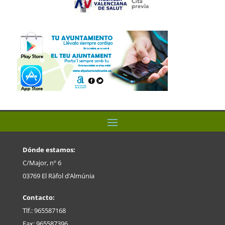
Dónde estamos:
C/Major, nº 6
03769 El Ràfol d’Almúnia
Contacto:
Tlf.: 965587168
Fax: 965587396