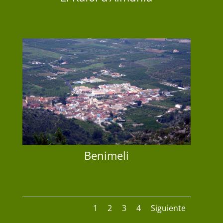
El Ràfol d’Almúnia
Benimeli
Benimeli
1
2
3
4
Siguiente