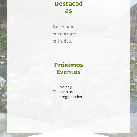
Destacad
as
No se han
encontrado
entradas.
Próximos
Eventos
No hay
eventos
A
programados.
v
i
s
o